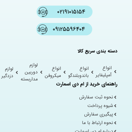
02191015154
09125596404
دسته بندی سریع کالا
لوازم
انواع
انواع
انواع
لوازم
دوربین
آمپلیفایر
باندوبلندگو
میکروفن
دزدگیر
مداربسته
راهنمای خرید از ام دی اسمارت
نحوه ثبت سفارش
شیوه پرداخت
پیگیری سفارش
نحوه ارتباط با ما
درباره ام دی اسمارت