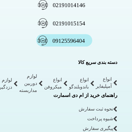
02191014146
02191015154
09125596404
دسته بندی سریع کالا
لوازم
انواع
انواع
انواع
لوازم
دوربین
آمپلیفایر
باندوبلندگو
میکروفن
دزدگیر
مداربسته
راهنمای خرید از ام دی اسمارت
نحوه ثبت سفارش
شیوه پرداخت
پیگیری سفارش