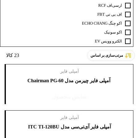
ار‌سی‌اف RCF
اف‌ بی‌ تی FBT
اکو چنگ ECHO CHANG
اکو سونیک
الکترو وویس EV
ام دی MD
23 کالا
مرتب‌سازی بر اساس
ای سی ام ACM
باندایران
آمپلی فایر
برین صوت
آمپلی فایر چیرمن مدل Chairman PG-60
بیرداینامیک beyerdynamic
بیسکو BISCO
نمایش محصول
پارادوکس paradox
تابا TABA
آمپلی فایر
جاسکو JASCO
آمپلی فایر آی‌تی‌سی مدل ITC TI-120BU
جی ام کا GMK