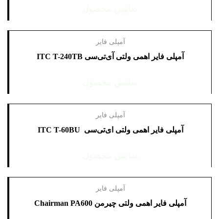
نمایش محصول
فوتال
فونیکس PHOENIX
کرون CROWN
آمپلی فایر
کلاسیک
آمپلی فایر اهمی ولتی آی‌تی‌سی ITC T-240TB
نوآهنگ NAVAHANG
هایک ویژن
نمایش محصول
یاماها YAMAHA
آمپلی فایر
آمپلی فایر اهمی ولتی ای‌تی‌سی ITC T-60BU
نمایش محصول
آمپلی فایر
آمپلی فایر اهمی ولتی چیرمن Chairman PA600