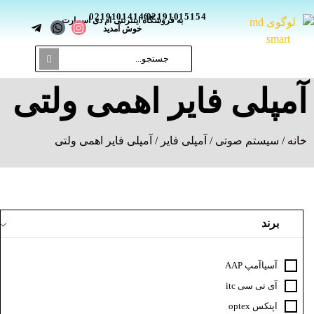
02191014146
02191015154
_
به فروشگاه اینترنتی ام دی اسمارت
خوش آمدید
آمپلی فایر اهمی ولتی
خانه
/
سیستم صوتی
/
آمپلی فایر
/ آمپلی فایر اهمی ولتی
برند
آسیاآمپ AAP
آی تی سی itc
اپتکس optex