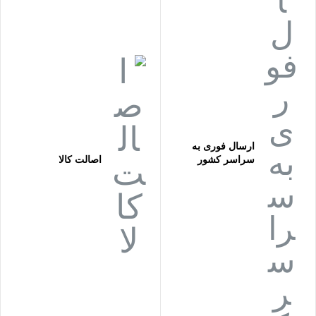
جی بی ال JBL
جی تی ار JTR
چیرمن CHAIRMAN
دایناپرو DYNAPRO
دایناکورد DYNACORD
دی بی DB
دی جی DJ
روژان ROJAN
ارسال فوری به
سراسر کشور
اصالت کالا
زوم ZOOM
زیکو ZICO
سامی SAMMI
ساندکرافت Soundcraft
سکام SECOM
شور SHURE
فایر وال FIRE WALL
فایو استار