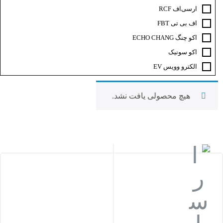
ار‌سی‌اف RCF
اف‌ بی‌ تی FBT
اکو چنگ ECHO CHANG
اکو سونیک
الکترو وویس EV
ام دی MD
ای سی ام ACM
هیچ محصولی یافت نشد.
باندایران
برین صوت
بیرداینامیک beyerdynamic
بیسکو BISCO
پارادوکس paradox
تابا TABA
جاسکو JASCO
جی ام کا GMK