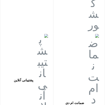
فوتال
فونیکس PHOENIX
کرون CROWN
کلاسیک
نوآهنگ NAVAHANG
هایک ویژن
یاماها YAMAHA
پشتیبانی آنلاین
ضمانت ام دی