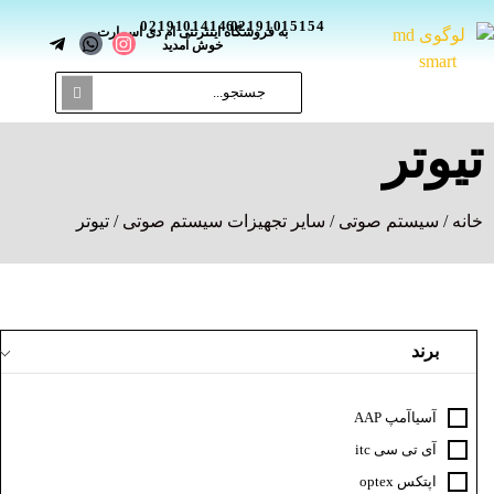
02191014146
02191015154
_
به فروشگاه اینترنتی ام دی اسمارت
خوش آمدید
تیوتر
خانه
/
سیستم صوتی
/
سایر تجهیزات سیستم صوتی
/ تیوتر
برند
آسیاآمپ AAP
آی تی سی itc
اپتکس optex