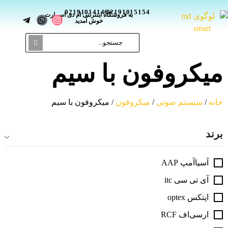
02191014146
02191015154
_
به فروشگاه اینترنتی ام دی اسمارت
خوش آمدید
میکروفون با سیم
خانه
/
سیستم صوتی
/
میکروفون
/ میکروفون با سیم
برند
آسیاآمپ AAP
آی تی سی itc
اپتکس optex
ار‌سی‌اف RCF