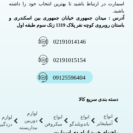
اسمارت در ارتباط باشید تا بهترین انتخاب خود را داشته
باشید.
آدرس : میدان جمهوری خیابان جمهوری بین اسکندری و
باستان روبروی کوچه نفر پلاک 1319 زنک سوم طبقه اول
02191014146
02191015154
09125596404
دسته بندی سریع کالا
لوازم
انواع
انواع
انواع
لوازم
دوربین
آمپلیفایر
باندوبلندگو
میکروفن
دزدگیر
مداربسته
راهنمای خرید از ام دی اسمارت