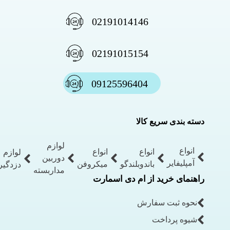
02191014146
02191015154
09125596404
دسته بندی سریع کالا
لوازم
انواع
انواع
انواع
لوازم
دوربین
آمپلیفایر
باندوبلندگو
میکروفن
دزدگیر
مداربسته
راهنمای خرید از ام دی اسمارت
نحوه ثبت سفارش
شیوه پرداخت