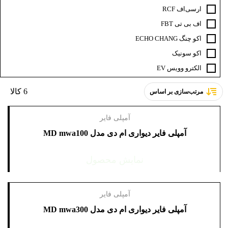
ار‌سی‌اف RCF
اف‌ بی‌ تی FBT
اکو چنگ ECHO CHANG
اکو سونیک
الکترو وویس EV
ام دی MD
6 کالا
مرتب‌سازی بر اساس
ای سی ام ACM
باندایران
آمپلی فایر
برین صوت
آمپلی فایر دیواری ام‌ دی مدل MD mwa100
بیرداینامیک beyerdynamic
بیسکو BISCO
نمایش محصول
پارادوکس paradox
تابا TABA
آمپلی فایر
جاسکو JASCO
آمپلی فایر دیواری ام‌ دی مدل MD mwa300
جی ام کا GMK