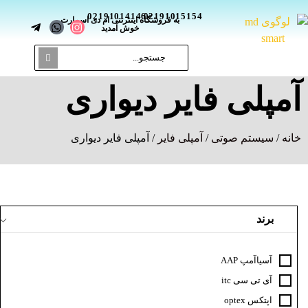
02191014146
02191015154
_
به فروشگاه اینترنتی ام دی اسمارت
خوش آمدید
آمپلی‌ فایر دیواری
خانه
/
سیستم صوتی
/
آمپلی فایر
/ آمپلی‌ فایر دیواری
برند
آسیاآمپ AAP
آی تی سی itc
اپتکس optex