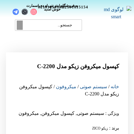
_
به فروشگاه اینترنتی ام دی اسمارت
02191014146
02191015154
خوش آمدید
کپسول میکروفن زیکو مدل C-2200
خانه
/
سیستم صوتی
/
میکروفون
/ کپسول میکروفن
زیکو مدل C-2200
:
سیستم صوتی
,
کپسول میکروفن
,
میکروفون
ویژگی
برند
:
زیکو ZICO