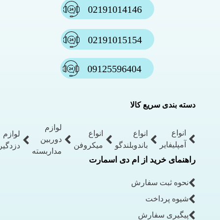
02191014146
02191015154
09125596404
دسته بندی سریع کالا
لوازم
انواع
انواع
انواع
لوازم
دوربین
آمپلیفایر
باندوبلندگو
میکروفن
دزدگیر
مداربسته
راهنمای خرید از ام دی اسمارت
نحوه ثبت سفارش
شیوه پرداخت
پیگیری سفارش