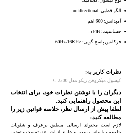
نوع کپسول:
داینامیک
الگو قطبی:
unidirectional
آمپدانس:
600 اهم
حساسیت:
51dB-
فرکانس پاسخ گویی:
60Hz-16KHz
نظرات کاربر به:
کپسول میکروفن زیکو مدل C-2200
دیگران را با نوشتن نظرات خود، برای انتخاب
این محصول راهنمایی کنید.
لطفا پیش از ارسال نظر، خلاصه قوانین زیر را
مطالعه کنید:
لازم است محتوای ارسالی منطبق برعرف و شئونات
جامعه و با بیانی رسمی و عاری از لحن تند، تمسخرو توهین