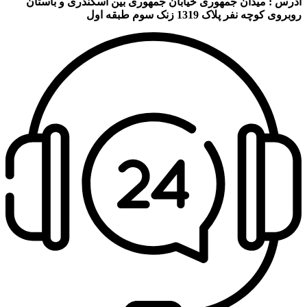
آدرس : میدان جمهوری خیابان جمهوری بین اسکندری و باستان
روبروی کوچه نفر پلاک 1319 زنک سوم طبقه اول