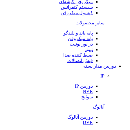
میکروفن گیشه‌ای
سیستم کنفرانس
کپسول میکروفن
سایر محصولات
پایه باند و بلندگو
پایه میکروفن
درایور یونیت
تیوتر
ضبط کننده صدا
فیش اتصالات
دوربین مدار بسته
IP
دوربین IP
NVR
سوئیچ
آنالوگ
دوربین آنالوگ
DVR