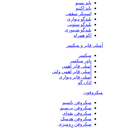
باند پسیو
باند اکتیو
اسپیکر سقفی
بلندگو دیواری
بلندگو ستونی
بلندگو شیپوری
اکو همراه
آمپلی فایر و میکسر
میکسر
پاور میکسر
آمپلی فایر اهمی
آمپلی فایر اهمی ولتی
آمپلی فایر دیواری
اذان گو
میکروفون
میکروفن باسیم
میکروفن بی‌سیم
میکروفن یقه‌ای
میکروفن هد‌میک
میکروفن رومیزی