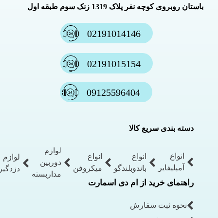
باستان روبروی کوچه نفر پلاک 1319 زنک سوم طبقه اول
02191014146
02191015154
09125596404
دسته بندی سریع کالا
لوازم
انواع
انواع
انواع
لوازم
دوربین
آمپلیفایر
باندوبلندگو
میکروفن
دزدگیر
مداربسته
راهنمای خرید از ام دی اسمارت
نحوه ثبت سفارش