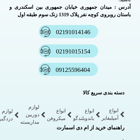
آدرس : میدان جمهوری خیابان جمهوری بین اسکندری و
باستان روبروی کوچه نفر پلاک 1319 زنک سوم طبقه اول
02191014146
02191015154
09125596404
دسته بندی سریع کالا
لوازم
انواع
انواع
انواع
لوازم
دوربین
آمپلیفایر
باندوبلندگو
میکروفن
دزدگیر
مداربسته
راهنمای خرید از ام دی اسمارت