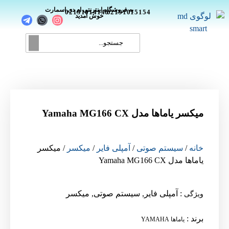
_
به فروشگاه اینترنتی ام دی اسمارت
02191014146
02191015154
خوش آمدید
میکسر یاماها مدل Yamaha MG166 CX
خانه
/
سیستم صوتی
/
آمپلی فایر
/
میکسر
/ میکسر
یاماها مدل Yamaha MG166 CX
:
آمپلی فایر
,
سیستم صوتی
,
میکسر
ویژگی
برند
:
یاماها YAMAHA