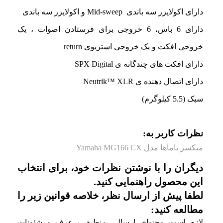
دارای اکولایزر سه باندی Mid-sweep و اکولایزر سه باندی
دارای 6 باس، 6 خروجی برای فرستادن اصوات ، یک
خروجی افکت و یک خروجی استریوی return
دارای افکت های چندگانه ی SPX Digital
دارای اتصال دهنده ی Neutrik™ XLR
سبک (5.5 کیلوگرم)
نظرات کاربر به:
میکسر یاماها مدل Yamaha MG166 CX
دیگران را با نوشتن نظرات خود، برای انتخاب
این محصول راهنمایی کنید.
لطفا پیش از ارسال نظر، خلاصه قوانین زیر را
مطالعه کنید:
لازم است محتوای ارسالی منطبق برعرف و شئونات