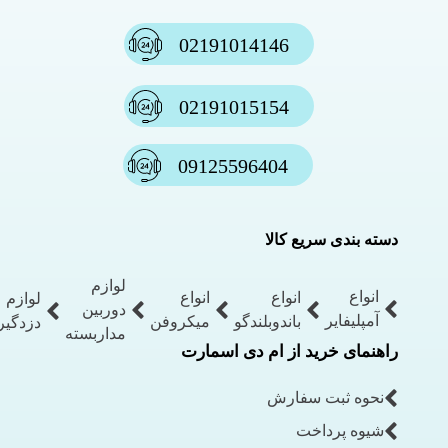
02191014146
02191015154
09125596404
دسته بندی سریع کالا
لوازم
انواع
انواع
انواع
لوازم
دوربین
آمپلیفایر
باندوبلندگو
میکروفن
دزدگیر
مداربسته
راهنمای خرید از ام دی اسمارت
نحوه ثبت سفارش
شیوه پرداخت