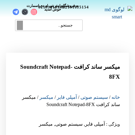
_
به فروشگاه اینترنتی ام دی اسمارت
02191014146
02191015154
خوش آمدید
میکسر ساند کرافت Soundcraft Notepad-
8FX
خانه
/
سیستم صوتی
/
آمپلی فایر
/
میکسر
/ میکسر
ساند کرافت Soundcraft Notepad-8FX
:
آمپلی فایر
,
سیستم صوتی
,
میکسر
ویژگی