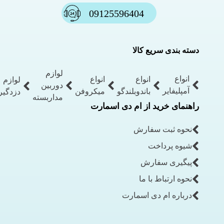
09125596404
دسته بندی سریع کالا
لوازم
انواع
انواع
انواع
لوازم
دوربین
آمپلیفایر
باندوبلندگو
میکروفن
دزدگیر
مداربسته
راهنمای خرید از ام دی اسمارت
نحوه ثبت سفارش
شیوه پرداخت
پیگیری سفارش
نحوه ارتباط با ما
درباره ام دی اسمارت