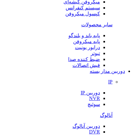
میکروفن گیشه‌ای
سیستم کنفرانس
کپسول میکروفن
سایر محصولات
پایه باند و بلندگو
پایه میکروفن
درایور یونیت
تیوتر
ضبط کننده صدا
فیش اتصالات
دوربین مدار بسته
IP
دوربین IP
NVR
سوئیچ
آنالوگ
دوربین آنالوگ
DVR