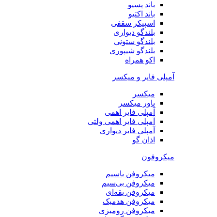
باند پسیو
باند اکتیو
اسپیکر سقفی
بلندگو دیواری
بلندگو ستونی
بلندگو شیپوری
اکو همراه
آمپلی فایر و میکسر
میکسر
پاور میکسر
آمپلی فایر اهمی
آمپلی فایر اهمی ولتی
آمپلی فایر دیواری
اذان گو
میکروفون
میکروفن باسیم
میکروفن بی‌سیم
میکروفن یقه‌ای
میکروفن هد‌میک
میکروفن رومیزی