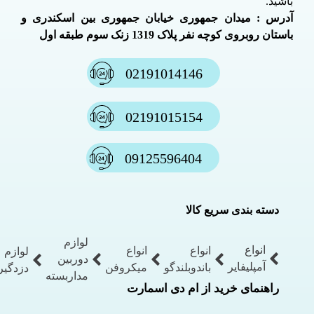
باشید.
آدرس : میدان جمهوری خیابان جمهوری بین اسکندری و
باستان روبروی کوچه نفر پلاک 1319 زنک سوم طبقه اول
02191014146
02191015154
09125596404
دسته بندی سریع کالا
لوازم
انواع
انواع
انواع
لوازم
دوربین
آمپلیفایر
باندوبلندگو
میکروفن
دزدگیر
مداربسته
راهنمای خرید از ام دی اسمارت