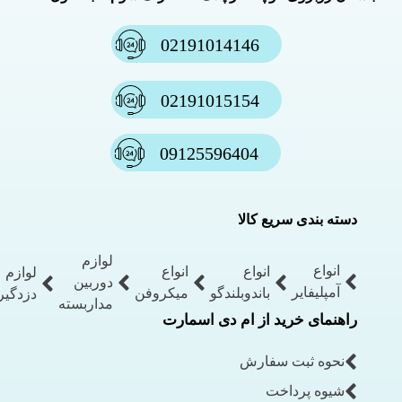
02191014146
02191015154
09125596404
دسته بندی سریع کالا
لوازم
انواع
انواع
انواع
لوازم
دوربین
آمپلیفایر
باندوبلندگو
میکروفن
دزدگیر
مداربسته
راهنمای خرید از ام دی اسمارت
نحوه ثبت سفارش
شیوه پرداخت