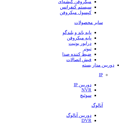
میکروفن گیشه‌ای
سیستم کنفرانس
کپسول میکروفن
سایر محصولات
پایه باند و بلندگو
پایه میکروفن
درایور یونیت
تیوتر
ضبط کننده صدا
فیش اتصالات
دوربین مدار بسته
IP
دوربین IP
NVR
سوئیچ
آنالوگ
دوربین آنالوگ
DVR