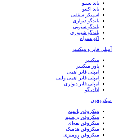
باند پسیو
باند اکتیو
اسپیکر سقفی
بلندگو دیواری
بلندگو ستونی
بلندگو شیپوری
اکو همراه
آمپلی فایر و میکسر
میکسر
پاور میکسر
آمپلی فایر اهمی
آمپلی فایر اهمی ولتی
آمپلی فایر دیواری
اذان گو
میکروفون
میکروفن باسیم
میکروفن بی‌سیم
میکروفن یقه‌ای
میکروفن هد‌میک
میکروفن رومیزی