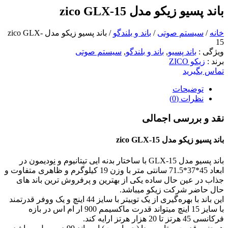
باند پسیو زیکو مدل zico GLX-15
خانه
/
سیستم صوتی
/
باند و بلندگو
/ باند پسیو زیکو مدل zico GLX-
15
ویژگی
:
باند پسیو
,
باند و بلندگو
,
سیستم صوتی
برند
:
زیکو ZICO
تماس بگیرید
توضیحات
نظرات (0)
نقد و بررسی اجمالی
باند پسیو زیکو مدل zico GLX-15
باند پسیو مدل GLX-15 با ساختار بدنه ایی تیتانیوم و نِودیمون در
ابعاد 45*37*71.5 سانتی متر با وزن 19 کیلوگرم و ظاهری متفاوت و
جذاب در عین حال ساده یکی از بهترین و پرفروش ترین باند های
حال حاضر شرکت زیکو میباشد.
این باند با بهره‌گیری از یک توییتر با سایز 44 اینچ و یک ووفر قدرتمند
با سایز 15 اینچ میتواند قدرت ماکسیمم 900 ار ام اس در بازه
فرکانسی 45 هرتز تا 20 هزار هرتز ارایه کند.