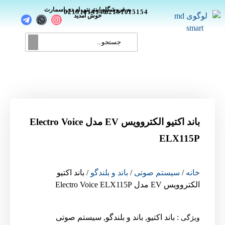
_
به فروشگاه اینترنتی ام دی اسمارت
02191014146
02191015154
خوش آمدید
باند اکتیو الکتروویس EV مدل Electro Voice
ELX115P
خانه
/
سیستم صوتی
/
باند و بلندگو
/ باند اکتیو
الکتروویس EV مدل Electro Voice ELX115P
:
باند اکتیو
,
باند و بلندگو
,
سیستم صوتی
ویژگی