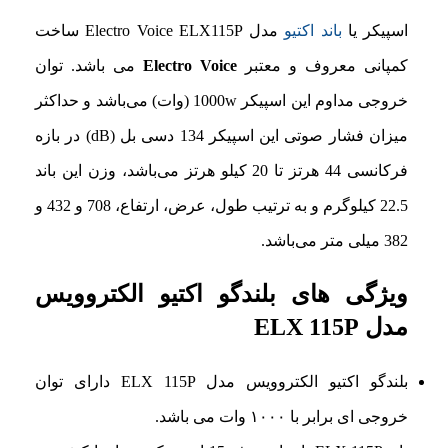
اسپیکر یا
باند اکتیو
مدل Electro Voice ELX115P ساخت
کمپانی معروف و معتبر
Electro Voice
می باشد. توان
خروجی مداوم این اسپیکر 1000w (وات) می‌باشد و حداکثر
میزان فشار صوتی این اسپیکر 134 دسی بل (dB) در بازه
فرکانسی 44 هرتز تا 20 کیلو هرتز می‌باشد، وزن این باند
22.5 کیلوگرم و به ترتیب طول، عرض، ارتفاع، 708 و 432 و
382 میلی متر می‌باشد.
ویژگی های بلندگو اکتیو الکتروویس
مدل ELX 115P
بلندگو اکتیو الکتروویس مدل ELX 115P دارای توان
خروجی ای برابر با ۱۰۰۰ وات می باشد.