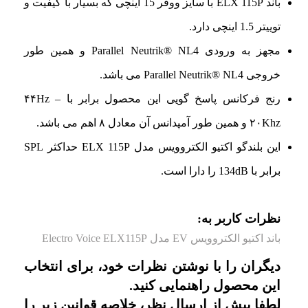
باند ELX 115P با سایز ووفر 15 اینچی که بسیار با کیفیت و
توییتر 1.5 اینچی دارد.
مجهز به ورودی Parallel Neutrik® NL4 و همین طور
خروجی Parallel Neutrik® NL4 می باشد.
رنج فرکانس پاسخ گویی این محصول برابر با ۴۴Hz –
۲۰Khz و همین طور آمپدانس آن معادل ۸ اهم می باشد.
این بلندگو اکتیو الکتروویس مدل ELX 115P حداکثر SPL
برابر با 134dB را دارا است.
نظرات کاربر به:
باند اکتیو الکتروویس EV مدل Electro Voice ELX115P
دیگران را با نوشتن نظرات خود، برای انتخاب
این محصول راهنمایی کنید.
لطفا پیش از ارسال نظر، خلاصه قوانین زیر را