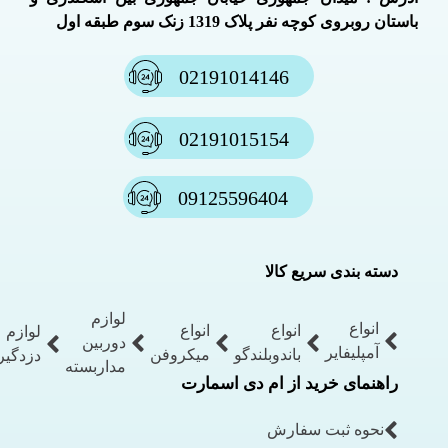
باستان روبروی کوچه نفر پلاک 1319 زنک سوم طبقه اول
02191014146
02191015154
09125596404
دسته بندی سریع کالا
لوازم
انواع
انواع
انواع
لوازم
دوربین
آمپلیفایر
باندوبلندگو
میکروفن
دزدگیر
مداربسته
راهنمای خرید از ام دی اسمارت
نحوه ثبت سفارش