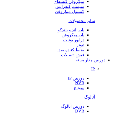
میکروفن گیشه‌ای
سیستم کنفرانس
کپسول میکروفن
سایر محصولات
پایه باند و بلندگو
پایه میکروفن
درایور یونیت
تیوتر
ضبط کننده صدا
فیش اتصالات
دوربین مدار بسته
IP
دوربین IP
NVR
سوئیچ
آنالوگ
دوربین آنالوگ
DVR