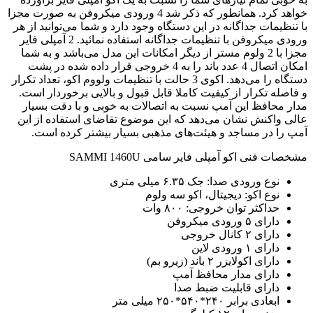
خواهد کرد. همانطور که ذکر شد 4 ورودی میکروفن به صورت مجزا
با تنظیمات جداگانه در این دستگاه وجود دارد و شما می‌توانید از هر
ورودی میکروفن با تنظیمات جداگانه استفاده نمائید. 2 آمپلی فایر
مجزا با 2 ولوم مستر از دیگر امکانات این مدل می‌باشد و به شما
امکان اتصال 4 عدد باند را به 4 خروجی قرار داده شده در پشت
دستگاه را می‌دهد. اکوی 3 حالت با تنظیمات ولووم اکو، تعداد تکرار
و فاصله تکرار از کیفیت کاملا قابل قبول و بالایی برخوردار است.
مدار محافظ این آمپ نسبت به اتصالات به خوبی و با دقت بسیار
عالی واکنش نشان می‌دهد که این موضوع تقاضای استفاده از این
آمپ را در مساجد و هیئت‌های مذهبی بسیار بیشتر کرده است.
‌مشخصات فنی اکو آمپلی فایر سامی SAMMI 1460U
نوع ورودی صدا: جک ۶.۳۵ میلی متری
نوع اکو: دیجیتال، اکو سه ولوم
حداکثر توان خروجی: ۸۰۰ وات
دارای ۵ ورودی میکروفن
دارای ۲ کانال خروجی
دارای ۱ ورودی لاین
دارای اکولایزر ۲ باند (زیرو بم)
دارای مدار محافظ آمپ
دارای قابلیت ضبط صدا
ابعادی برابر ۲۴۰*۵۴۰*۲۵۰ میلی متر