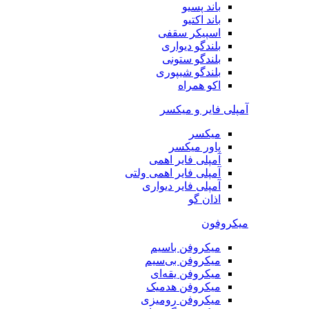
باند پسیو
باند اکتیو
اسپیکر سقفی
بلندگو دیواری
بلندگو ستونی
بلندگو شیپوری
اکو همراه
آمپلی فایر و میکسر
میکسر
پاور میکسر
آمپلی فایر اهمی
آمپلی فایر اهمی ولتی
آمپلی فایر دیواری
اذان گو
میکروفون
میکروفن باسیم
میکروفن بی‌سیم
میکروفن یقه‌ای
میکروفن هد‌میک
میکروفن رومیزی