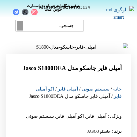
_
به فروشگاه اینترنتی ام دی اسمارت
02191014146
02191015154
خوش آمدید
آمپلی فایر جاسکو مدل Jasco S1800DEA
خانه
/
سیستم صوتی
/
آمپلی فایر
/
اکو آمپلی
فایر
/ آمپلی فایر جاسکو مدل Jasco S1800DEA
:
آمپلی فایر
,
اکو آمپلی فایر
,
سیستم صوتی
ویژگی
برند
:
جاسکو JASCO