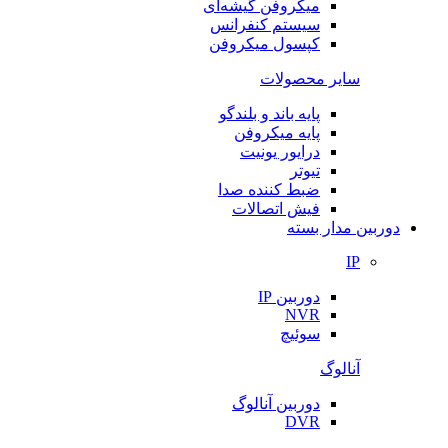
میکروفن گیشه‌ای
سیستم کنفرانس
کپسول میکروفن
سایر محصولات
پایه باند و بلندگو
پایه میکروفن
درایور یونیت
تیوتر
ضبط کننده صدا
فیش اتصالات
دوربین مدار بسته
IP
دوربین IP
NVR
سوئیچ
آنالوگ
دوربین آنالوگ
DVR