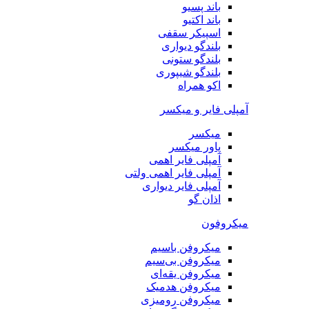
باند پسیو
باند اکتیو
اسپیکر سقفی
بلندگو دیواری
بلندگو ستونی
بلندگو شیپوری
اکو همراه
آمپلی فایر و میکسر
میکسر
پاور میکسر
آمپلی فایر اهمی
آمپلی فایر اهمی ولتی
آمپلی فایر دیواری
اذان گو
میکروفون
میکروفن باسیم
میکروفن بی‌سیم
میکروفن یقه‌ای
میکروفن هد‌میک
میکروفن رومیزی