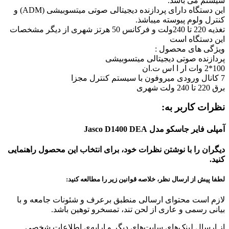
سیستم می باشد.
این دستگاه دارای پردازنده دیجیتالی صوتی میتسوبیشی (ADM) و
کنترل ولوم پیوسته میباشذ.
تغذیه 220 تا 240ولت و فرکانس 50 هرتز شهری از دیگر مشخصات
این دستگاه است
ویژگی های محصول :
پردازنده صوتی دیجیتالی میتسوبیشی
100*2 وات ار ا اس ت.ان
7 کانال ورودی میروفون با سیستم کنترل مجزا
برق 220 تا 240 ولت شهری
نظرات کاربر به:
آمپلی فایر جاسکو مدل Jasco D1400 DEA
دیگران را با نوشتن نظرات خود، برای انتخاب این محصول راهنمایی
کنید.
لطفا پیش از ارسال نظر، خلاصه قوانین زیر را مطالعه کنید:
لازم است محتوای ارسالی منطبق برعرف و شئونات جامعه و با
بیانی رسمی و عاری از لحن تند، تمسخرو توهین باشد.
از ارسال لینک‌های سایت‌های دیگر و ارایه‌ی اطلاعات شخصی