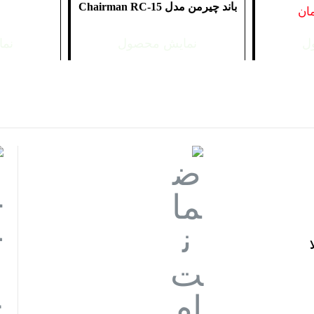
باند چیرمن مدل Chairman RC-15
ان
ل
نمایش محصول
نم