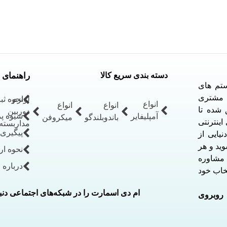
دسته بندی سریع کالا
راهنمای 
ستم های
ل مشتری
لوازم
نحوه ث
انواع
انواع
انواع
نی 24 ساعته موفق شده تا
دوربین
شیوه پ
آمپلیفایر
باندوبلندگو
میکروفن
ینترنتی
مداربسته
پیگیری
یایی از
وید و هر
نحوه ارت
ت مشاوره
درباره 
تخاب خود
ام دی اسمارت را در شبکه‌های اجتماعی دنبا
 روبروی