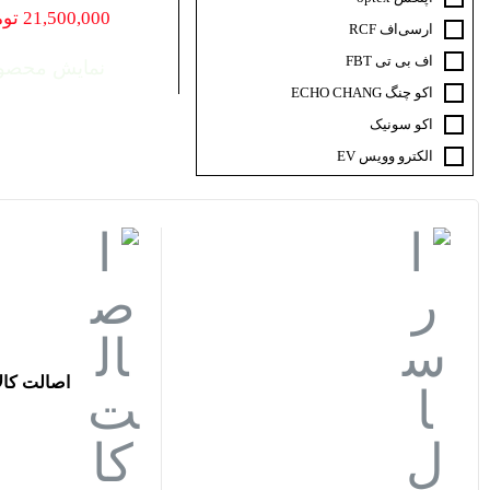
21,500,000
توم
ار‌سی‌اف RCF
اف‌ بی‌ تی FBT
نمایش محصو
اکو چنگ ECHO CHANG
اکو سونیک
الکترو وویس EV
ام دی MD
ای سی ام ACM
باندایران
برین صوت
بیرداینامیک beyerdynamic
بیسکو BISCO
پارادوکس paradox
اصالت کالا
تابا TABA
جاسکو JASCO
جی ام کا GMK