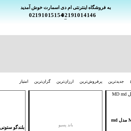
به فروشگاه اینترنتی ام دی اسمارت خوش آمدید
02191015154
02191014146
_
جدیدترین
پرفروش‌ترین
ارزان‌ترین
گران‌ترین
امتیاز
باند پسیو دبل ام دی MD مدل md
باند پسیو