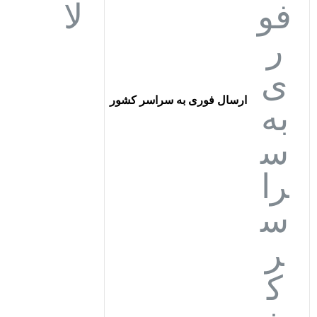
جی بی ال JBL
جی تی ار JTR
چیرمن CHAIRMAN
دایناپرو DYNAPRO
دایناکورد DYNACORD
ارسال فوری به سراسر کشور
دی بی DB
دی جی DJ
روژان ROJAN
زوم ZOOM
زیکو ZICO
سامی SAMMI
ساندکرافت Soundcraft
سکام SECOM
شور SHURE
فایر وال FIRE WALL