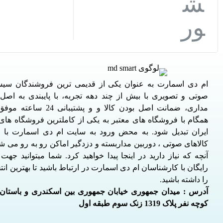
فایو استار
فوتال
فونیکس PHOENIX
کرون CROWN
کلاسیک
نوآهنگ NAVAHANG
ام دی اسمارت به عنوان یکی از قدیمی ترین فروشندگان سی
هایک ویژن
صوتی و تصویری با بیش از چند دهه تجربه، با پایبندی به اص
یاماها YAMAHA
مداری، ضمانت اصل بودن کالا و و پشتیبا
همگام با فروشگاه های معتبر به یکی از کاملترین فروشگاه های ا
ایران تبدیل شود. به محض ورود به سایت ام دی اسمارت با دن
کالاهای صوتی ، دوربین مداربسته و دزدگیر اماکن رو به رو می ش
آنچه که نیاز دارید در اینجا پیدا خواهید کرد. شما میتوانید جه
رایگان با کارشناسان ام دی اسمارت در ارتباط باشید تا بهترین ان
را داشته باشید.
آدرس : میدان جمهوری خیابان جمهوری بین اسکندری و باستان
کوچه نفر پلاک 1319 زنک سوم طبقه اول