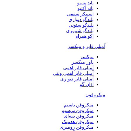
باند پسیو
باند اکتیو
اسپیکر سقفی
بلندگو دیواری
بلندگو ستونی
بلندگو شیپوری
اکو همراه
آمپلی فایر و میکسر
میکسر
پاور میکسر
آمپلی فایر اهمی
آمپلی فایر اهمی ولتی
آمپلی فایر دیواری
اذان گو
میکروفون
میکروفن باسیم
میکروفن بی‌سیم
میکروفن یقه‌ای
میکروفن هد‌میک
میکروفن رومیزی