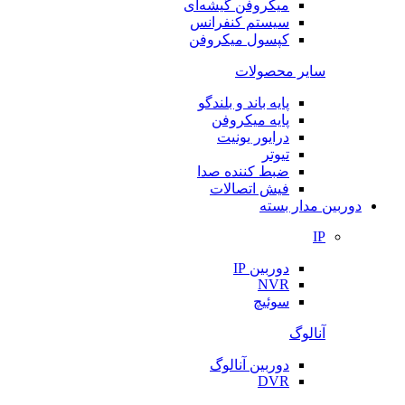
میکروفن گیشه‌ای
سیستم کنفرانس
کپسول میکروفن
سایر محصولات
پایه باند و بلندگو
پایه میکروفن
درایور یونیت
تیوتر
ضبط کننده صدا
فیش اتصالات
دوربین مدار بسته
IP
دوربین IP
NVR
سوئیچ
آنالوگ
دوربین آنالوگ
DVR