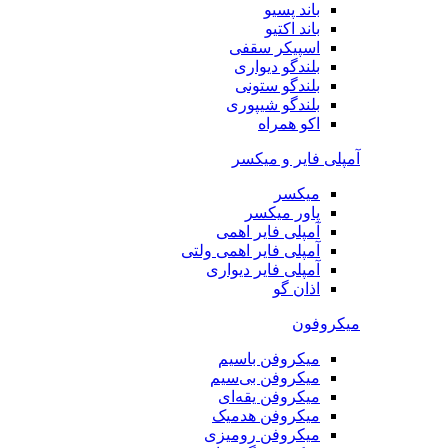
باند پسیو
باند اکتیو
اسپیکر سقفی
بلندگو دیواری
بلندگو ستونی
بلندگو شیپوری
اکو همراه
آمپلی فایر و میکسر
میکسر
پاور میکسر
آمپلی فایر اهمی
آمپلی فایر اهمی ولتی
آمپلی فایر دیواری
اذان گو
میکروفون
میکروفن باسیم
میکروفن بی‌سیم
میکروفن یقه‌ای
میکروفن هد‌میک
میکروفن رومیزی