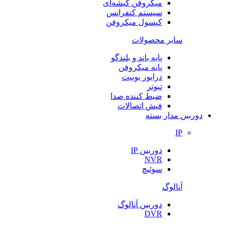
میکروفن گیشه‌ای
سیستم کنفرانس
کپسول میکروفن
سایر محصولات
پایه باند و بلندگو
پایه میکروفن
درایور یونیت
تیوتر
ضبط کننده صدا
فیش اتصالات
دوربین مدار بسته
IP
دوربین IP
NVR
سوئیچ
آنالوگ
دوربین آنالوگ
DVR