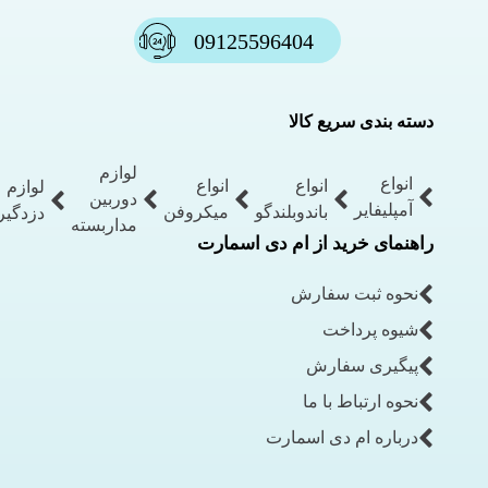
09125596404
دسته بندی سریع کالا
لوازم
انواع
انواع
انواع
لوازم
دوربین
آمپلیفایر
باندوبلندگو
میکروفن
دزدگیر
مداربسته
راهنمای خرید از ام دی اسمارت
نحوه ثبت سفارش
شیوه پرداخت
پیگیری سفارش
نحوه ارتباط با ما
درباره ام دی اسمارت