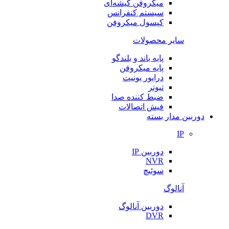
میکروفن گیشه‌ای
سیستم کنفرانس
کپسول میکروفن
سایر محصولات
پایه باند و بلندگو
پایه میکروفن
درایور یونیت
تیوتر
ضبط کننده صدا
فیش اتصالات
دوربین مدار بسته
IP
دوربین IP
NVR
سوئیچ
آنالوگ
دوربین آنالوگ
DVR