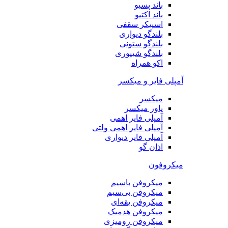
باند پسیو
باند اکتیو
اسپیکر سقفی
بلندگو دیواری
بلندگو ستونی
بلندگو شیپوری
اکو همراه
آمپلی فایر و میکسر
میکسر
پاور میکسر
آمپلی فایر اهمی
آمپلی فایر اهمی ولتی
آمپلی فایر دیواری
اذان گو
میکروفون
میکروفن باسیم
میکروفن بی‌سیم
میکروفن یقه‌ای
میکروفن هد‌میک
میکروفن رومیزی