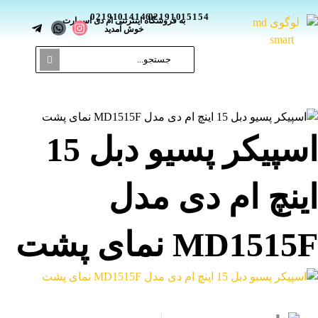
02191014146
02191015154
_
به فروشگاه اینترنتی ام دی اسمارت
خوش آمدید
اسپیکر پسیو دبل 15
ینچ ام دی مدل
MD1515 نمای پشت