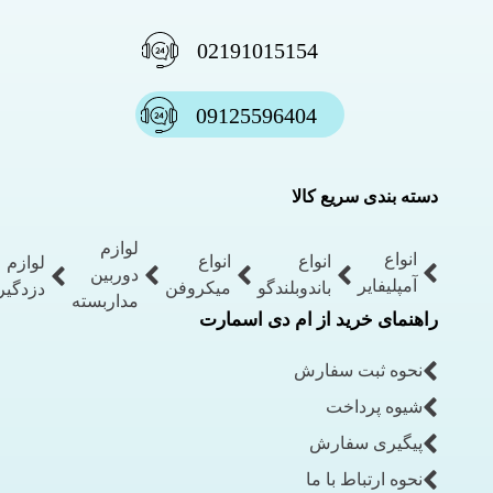
02191015154
09125596404
دسته بندی سریع کالا
لوازم
انواع
انواع
انواع
لوازم
دوربین
آمپلیفایر
باندوبلندگو
میکروفن
دزدگیر
مداربسته
راهنمای خرید از ام دی اسمارت
نحوه ثبت سفارش
شیوه پرداخت
پیگیری سفارش
نحوه ارتباط با ما