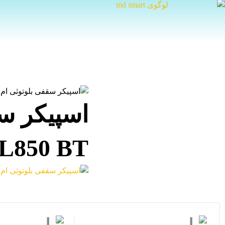
اسپیکر س
L850 BT