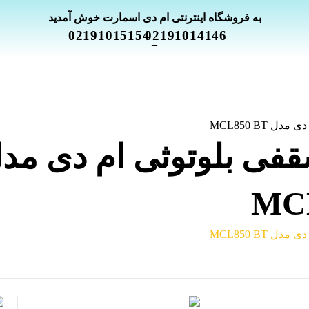
به فروشگاه اینترنتی ام دی اسمارت خوش آمدید
02191015154
02191014146
_
قفی بلوتوثی ام دی مد
MC