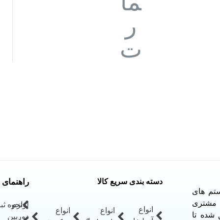
دسته بندی سریع کالا
راهنمای 
ستم های
ل مشتری
لوازم
نحوه ث
انواع
انواع
انواع
نی 24 ساعته موفق شده تا
دوربین