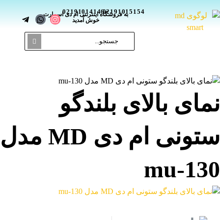
02191014146
02191015154
_
به فروشگاه اینترنتی ام دی اسمارت
خوش آمدید
مای بالای بلندگو
ستونی ام دی MD مدل
mu-13