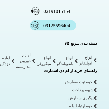
02191015154
09125596404
دسته بندی سریع کالا
لوازم
انواع
انواع
انواع
لوازم
دوربین
آمپلیفایر
باندوبلندگو
میکروفن
دزدگیر
مداربسته
راهنمای خرید از ام دی اسمارت
نحوه ثبت سفارش
شیوه پرداخت
پیگیری سفارش
نحوه ارتباط با ما