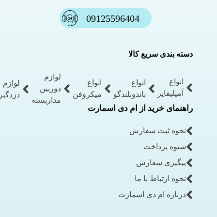
09125596404
دسته بندی سریع کالا
لوازم
انواع
انواع
انواع
لوازم
دوربین
آمپلیفایر
باندوبلندگو
میکروفن
دزدگیر
مداربسته
راهنمای خرید از ام دی اسمارت
نحوه ثبت سفارش
شیوه پرداخت
پیگیری سفارش
نحوه ارتباط با ما
درباره ام دی اسمارت