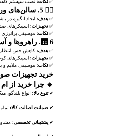
✅
نکات:
نصب سیستم کاهش ن
🏋️‍♂️ 5. سالن‌های ورزشی و اسپا
✅
هدف:
ایجاد انگیزه در با
✅
تجهیزات:
اسپیکرهای ضدآ
✅
نکات:
موسیقی پرانرژی در
🛗 6. راهروها و آسانسورها
✅
هدف:
کاهش حس انتظار 
✅
تجهیزات:
اسپیکرهای کوچ
✅
نکات:
موسیقی ملایم و بد
خرید تجهیزات صوت
🔹 چرا خرید از ا
✔
تنوع بالا:
انواع بلندگو، می
✔
ضمانت اصالت کالا:
تمامی
✔
پشتیبانی تخصصی:
مشاوره