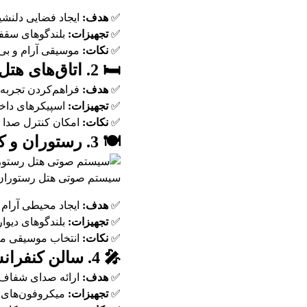
✅
هدف:
ایجاد فضایی دلنشین
✅
تجهیزات:
بلندگوهای سقفی
✅
نکات:
موسیقی آرام و بی
🛏️ 2. اتاق‌های هتل
✅
هدف:
فراهم‌کردن تجربه
✅
تجهیزات:
اسپیکرهای داخل
✅
نکات:
امکان کنترل صدا ت
🍽️ 3. رستوران و کافی‌شاپ
سیستم صوتی هتل رستوران
✅
هدف:
ایجاد محیطی آرام 
✅
تجهیزات:
بلندگوهای دیوار
✅
نکات:
انتخاب موسیقی مت
🎤 4. سالن کنفرانس و جلسات
✅
هدف:
ارائه صدای شفاف 
✅
تجهیزات:
میکروفون‌های ب