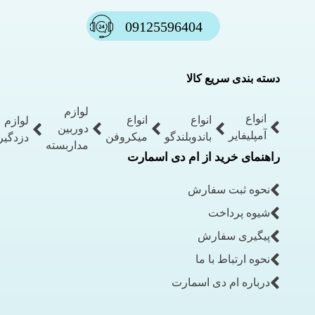
09125596404
دسته بندی سریع کالا
لوازم
انواع
انواع
انواع
لوازم
دوربین
آمپلیفایر
باندوبلندگو
میکروفن
دزدگیر
مداربسته
راهنمای خرید از ام دی اسمارت
نحوه ثبت سفارش
شیوه پرداخت
پیگیری سفارش
نحوه ارتباط با ما
درباره ام دی اسمارت