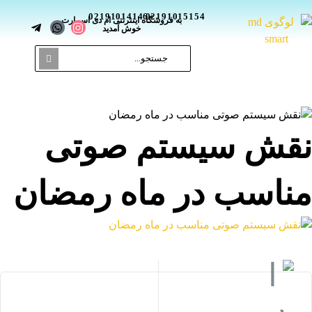
02191014146
02191015154
_
به فروشگاه اینترنتی ام دی اسمارت
خوش آمدید
قش سیستم صوتی
ناسب در ماه رمضان